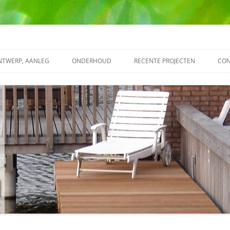
iers
ONTWERP, AANLEG
ONDERHOUD
RECENTE PROJECTEN
CON
TUINAANLEG
DIVERSE PROJECTEN